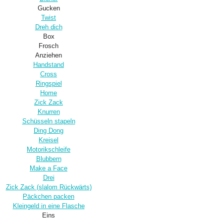
Gucken
Twist
Dreh dich
Box
Frosch
Anziehen
Handstand
Cross
Ringspiel
Home
Zick Zack
Knurren
Schüsseln stapeln
Ding Dong
Kreisel
Motorikschleife
Blubbern
Make a Face
Drei
Zick Zack (slalom Rückwärts)
Päckchen packen
Kleingeld in eine Flasche
Eins