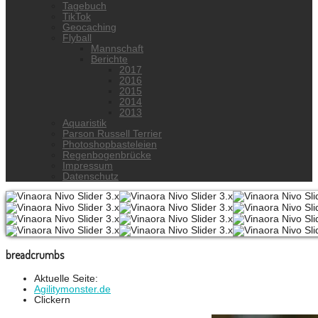
Tagebuch
TikTok
Geocaching
Flyball
Mannschaft
Berichte
2017
2016
2015
2014
2013
Aquaristik
Parson Russell Terrier
Photoshopbasteleien
Regenbogenbrücke
Impressum
Datenschutz
breadcrumbs
Aktuelle Seite:
Agilitymonster.de
Clickern