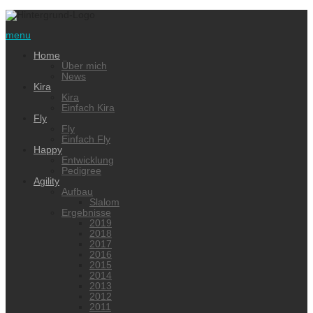
menu
Home
Über mich
News
Kira
Kira
Einfach Kira
Fly
Fly
Einfach Fly
Happy
Entwicklung
Pedigree
Agility
Aufbau
Slalom
Ergebnisse
2019
2018
2017
2016
2015
2014
2013
2012
2011