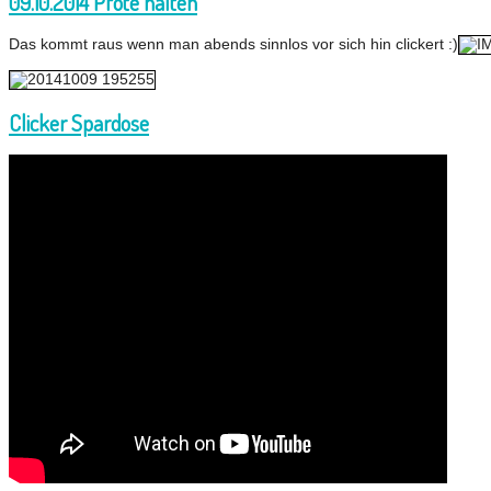
09.10.2014 Pfote halten
Das kommt raus wenn man abends sinnlos vor sich hin clickert :)
Clicker Spardose