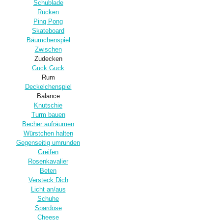
Schublade
Rücken
Ping Pong
Skateboard
Bäumchenspiel
Zwischen
Zudecken
Guck Guck
Rum
Deckelchenspiel
Balance
Knutschie
Turm bauen
Becher aufräumen
Würstchen halten
Gegenseitig umrunden
Greifen
Rosenkavalier
Beten
Versteck Dich
Licht an/aus
Schuhe
Spardose
Cheese