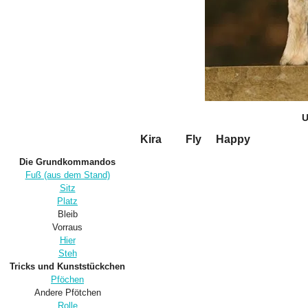
U
Kira
Fly
Happy
Die Grundkommandos
Fuß (aus dem Stand)
Sitz
Platz
Bleib
Vorraus
Hier
Steh
Tricks und Kunststückchen
Pföchen
Andere Pfötchen
Rolle