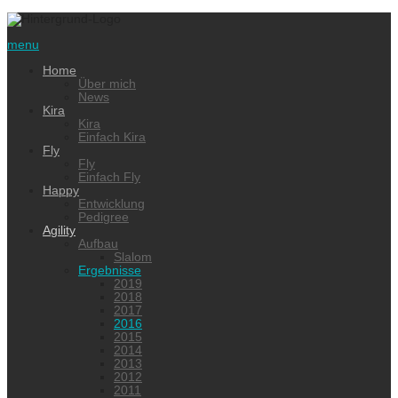
menu
Home
Über mich
News
Kira
Kira
Einfach Kira
Fly
Fly
Einfach Fly
Happy
Entwicklung
Pedigree
Agility
Aufbau
Slalom
Ergebnisse
2019
2018
2017
2016
2015
2014
2013
2012
2011