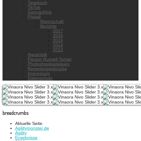
Tagebuch
TikTok
Geocaching
Flyball
Mannschaft
Berichte
2017
2016
2015
2014
2013
Aquaristik
Parson Russell Terrier
Photoshopbasteleien
Regenbogenbrücke
Impressum
Datenschutz
breadcrumbs
Aktuelle Seite:
Agilitymonster.de
Agility
Ergebnisse