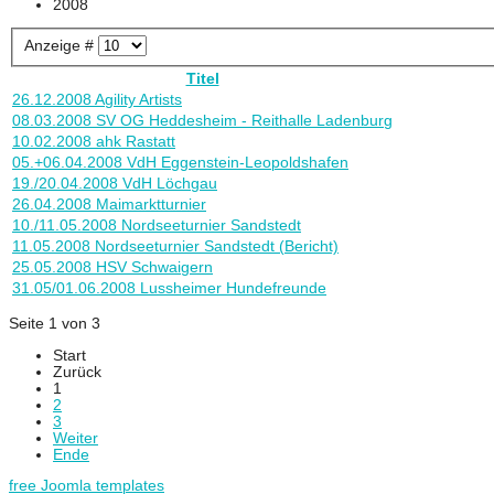
2008
Anzeige #
Titel
26.12.2008 Agility Artists
08.03.2008 SV OG Heddesheim - Reithalle Ladenburg
10.02.2008 ahk Rastatt
05.+06.04.2008 VdH Eggenstein-Leopoldshafen
19./20.04.2008 VdH Löchgau
26.04.2008 Maimarktturnier
10./11.05.2008 Nordseeturnier Sandstedt
11.05.2008 Nordseeturnier Sandstedt (Bericht)
25.05.2008 HSV Schwaigern
31.05/01.06.2008 Lussheimer Hundefreunde
Seite 1 von 3
Start
Zurück
1
2
3
Weiter
Ende
free Joomla templates