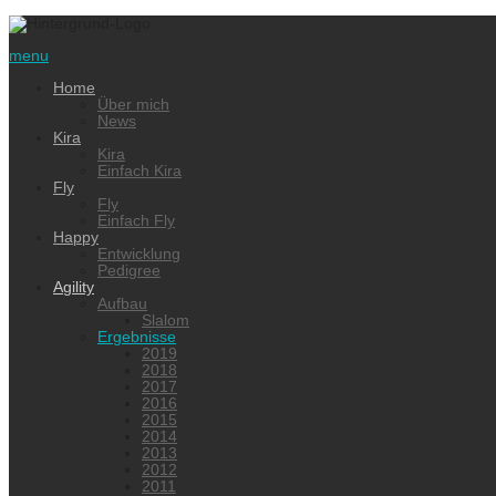
menu
Home
Über mich
News
Kira
Kira
Einfach Kira
Fly
Fly
Einfach Fly
Happy
Entwicklung
Pedigree
Agility
Aufbau
Slalom
Ergebnisse
2019
2018
2017
2016
2015
2014
2013
2012
2011