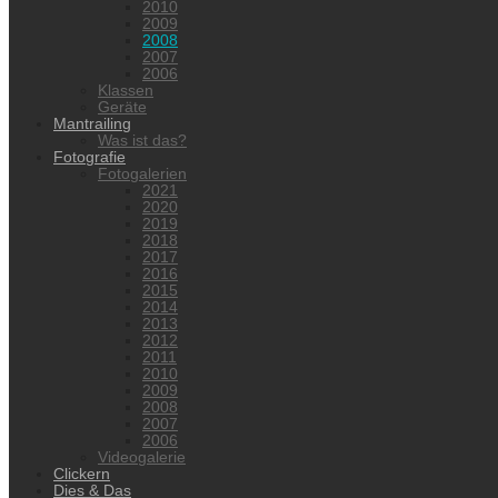
2010
2009
2008
2007
2006
Klassen
Geräte
Mantrailing
Was ist das?
Fotografie
Fotogalerien
2021
2020
2019
2018
2017
2016
2015
2014
2013
2012
2011
2010
2009
2008
2007
2006
Videogalerie
Clickern
Dies & Das