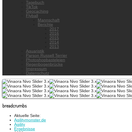
Tagebuch
TikTok
Geocaching
Flyball
Mannschaft
Berichte
2017
2016
2015
2014
2013
Aquaristik
Parson Russell Terrier
Photoshopbasteleien
Regenbogenbrücke
Impressum
Datenschutz
breadcrumbs
Aktuelle Seite:
Agilitymonster.de
Agility
Ergebnisse