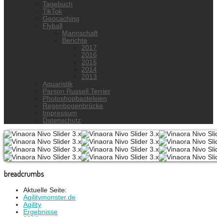
Tagebuch
TikTok
Geocaching
Flyball
Mannschaft
Berichte
2017
2016
2015
2014
2013
Aquaristik
Parson Russell Terrier
Photoshopbasteleien
Regenbogenbrücke
Impressum
Datenschutz
breadcrumbs
Aktuelle Seite:
Agilitymonster.de
Agility
Ergebnisse