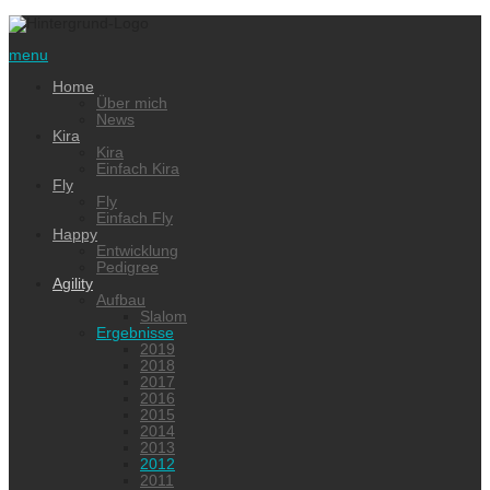
menu
Home
Über mich
News
Kira
Kira
Einfach Kira
Fly
Fly
Einfach Fly
Happy
Entwicklung
Pedigree
Agility
Aufbau
Slalom
Ergebnisse
2019
2018
2017
2016
2015
2014
2013
2012
2011