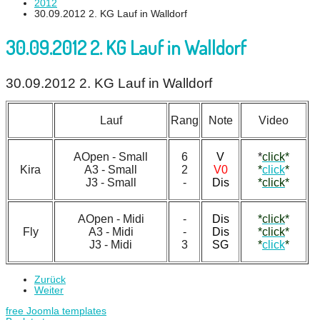
2012
30.09.2012 2. KG Lauf in Walldorf
30.09.2012 2. KG Lauf in Walldorf
30.09.2012 2. KG Lauf in Walldorf
Lauf
Rang
Note
Video
AOpen - Small
6
V
*
click
*
Kira
A3 - Small
2
V0
*
click
*
J3 - Small
-
Dis
*
click
*
AOpen - Midi
-
Dis
*
click
*
Fly
A3 - Midi
-
Dis
*
click
*
J3 - Midi
3
SG
*
click
*
Zurück
Weiter
free Joomla templates