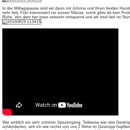
In der Mittagspause sind wir dann mit Johnna und Ihren beiden Hund
sehr lieb, Fido interessiert nix ausser Mäuse, somit gibts da kein Pro
Ruhe. Von dem her isses seeeehr entspannt und wir sind fast ne Stu
War wirklich ein sehr schöner Spaziergang. Teilweise war das Gestr
schlenderten, seh ich wie rechts von uns 2 Rehe im Gestrüpp hüpften