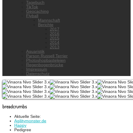
Tagebuch
TikTok
Geocaching
Flyball
Mannschaft
Berichte
2017
2016
2015
2014
2013
Aquaristik
Parson Russell Terrier
Photoshopbasteleien
Regenbogenbrücke
Impressum
Datenschutz
breadcrumbs
Aktuelle Seite:
Agilitymonster.de
Happy
Pedigree