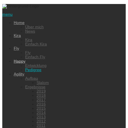
menu
Home
Über mich
News
Kira
Kira
Einfach Kira
Fly
Fly
Einfach Fly
Happy
Entwicklung
Pedigree
Agility
Aufbau
Slalom
Ergebnisse
2019
2018
2017
2016
2015
2014
2013
2012
2011