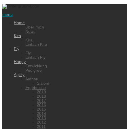
menu
Home
Über mich
News
Kira
Kira
Einfach Kira
Fly
Fly
Einfach Fly
Happy
Entwicklung
Pedigree
Agility
Aufbau
Slalom
Ergebnisse
2019
2018
2017
2016
2015
2014
2013
2012
2011