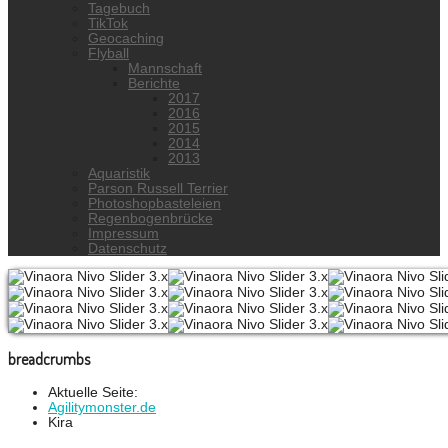
Tagebuch
TikTok
Geocaching
Flyball
Mannschaft
Berichte
2017
2016
2015
2014
2013
Aquaristik
Parson Russell Terrier
Photoshopbasteleien
Regenbogenbrücke
Impressum
Datenschutz
breadcrumbs
Aktuelle Seite:
Agilitymonster.de
Kira