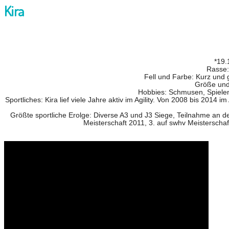
Kira
*19.
Rasse:
Fell und Farbe: Kurz und 
Größe und
Hobbies: Schmusen, Spielen
Sportliches: Kira lief viele Jahre aktiv im Agility. Von 2008 bis 2014 
Größte sportliche Erolge: Diverse A3 und J3 Siege, Teilnahme an d
Meisterschaft 2011, 3. auf swhv Meisterschaf